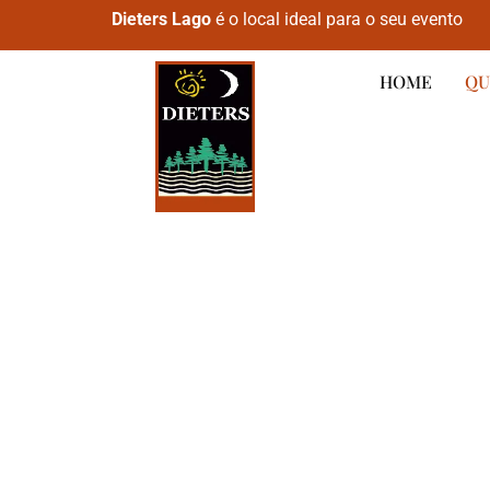
Dieters Lago
é o local ideal para o seu evento
HOME
QU
DIETERS LAGO
O lugar onde 
sonhos se to
realidade.