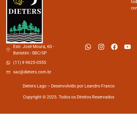
tod
con
Estr. José Moura, 60 -
Batistini - SBC/SP
(11) 9 9625-0555
sac@dieters.com.br
Dieters Lago – Desenvolvido por
Leandro Franco
Copyright © 2025. Todos os Direitos Reservados