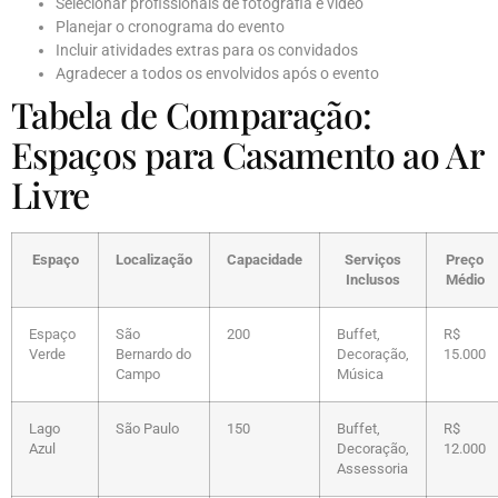
Selecionar profissionais de fotografia e vídeo
Planejar o cronograma do evento
Incluir atividades extras para os convidados
Agradecer a todos os envolvidos após o evento
Tabela de Comparação:
Espaços para Casamento ao Ar
Livre
Espaço
Localização
Capacidade
Serviços
Preço
Inclusos
Médio
Espaço
São
200
Buffet,
R$
Verde
Bernardo do
Decoração,
15.000
Campo
Música
Lago
São Paulo
150
Buffet,
R$
Azul
Decoração,
12.000
Assessoria