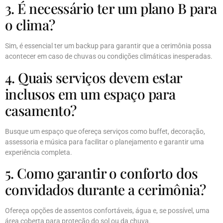
3. É necessário ter um plano B para
o clima?
Sim, é essencial ter um backup para garantir que a cerimônia possa
acontecer em caso de chuvas ou condições climáticas inesperadas.
4. Quais serviços devem estar
inclusos em um espaço para
casamento?
Busque um espaço que ofereça serviços como buffet, decoração,
assessoria e música para facilitar o planejamento e garantir uma
experiência completa.
5. Como garantir o conforto dos
convidados durante a cerimônia?
Ofereça opções de assentos confortáveis, água e, se possível, uma
área coberta para proteção do sol ou da chuva.