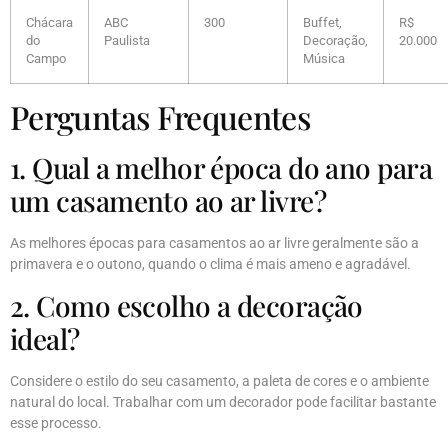
Chácara
ABC
300
Buffet,
R$
do
Paulista
Decoração,
20.000
Campo
Música
Perguntas Frequentes
1. Qual a melhor época do ano para
um casamento ao ar livre?
As melhores épocas para casamentos ao ar livre geralmente são a
primavera e o outono, quando o clima é mais ameno e agradável.
2. Como escolho a decoração
ideal?
Considere o estilo do seu casamento, a paleta de cores e o ambiente
natural do local. Trabalhar com um decorador pode facilitar bastante
esse processo.