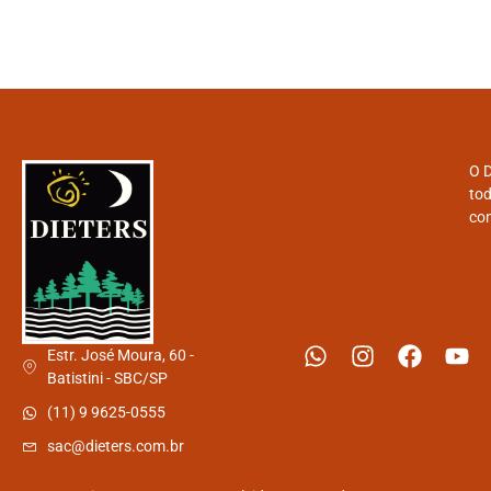
O D
tod
con
Estr. José Moura, 60 -
Batistini - SBC/SP
(11) 9 9625-0555
sac@dieters.com.br