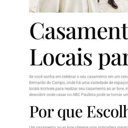
Casament
Locais pa
Se você sonha em celebrar o seu casamento em um cená
Bernardo do Campo, onde há uma variedade de espaços 
locais incríveis para realizar seu casamento ao ar livre
descobrir onde casar no ABC Paulista pode se tornar u
Por que Esco
Um casamento ao ar livre oferece uma atmosfera mágic