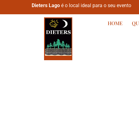
Dieters Lago
é o local ideal para o seu evento
HOME
QU
DIETERS LAGO
O lugar onde 
sonhos se to
realidade.