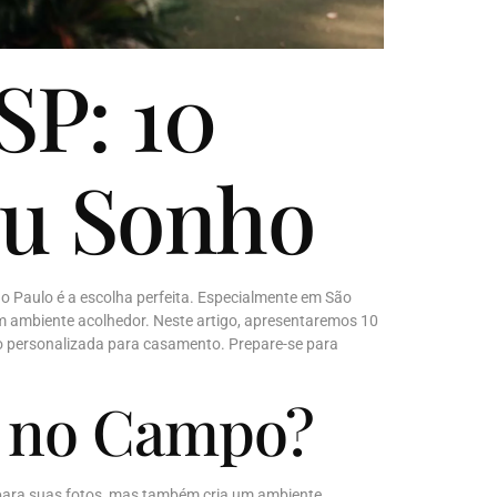
P: 10
eu Sonho
 Paulo é a escolha perfeita. Especialmente em São
 ambiente acolhedor. Neste artigo, apresentaremos 10
ação personalizada para casamento. Prepare-se para
o no Campo?
 para suas fotos, mas também cria um ambiente