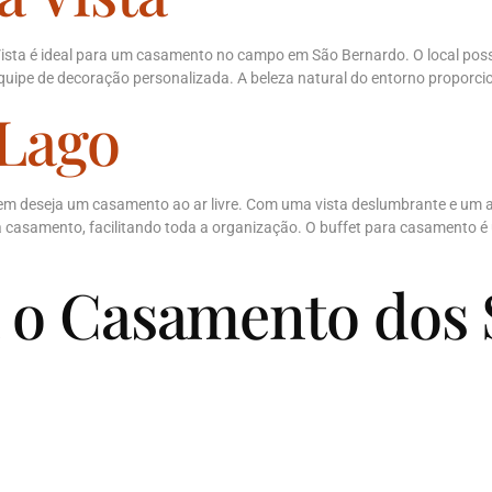
sta é ideal para um casamento no campo em São Bernardo. O local poss
ipe de decoração personalizada. A beleza natural do entorno proporcion
 Lago
em deseja um casamento ao ar livre. Com uma vista deslumbrante e um amb
a casamento, facilitando toda a organização. O buffet para casamento 
a o Casamento dos