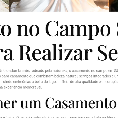
o no Campo S
ra Realizar S
rio deslumbrante, rodeado pela natureza, o casamento no campo em São
para casamento que combinam beleza natural, serviços integrados e um
, incluindo cerimônias à beira do lago, buffets de alta qualidade e decor
ma experiência memorável.
lher um Casament
a e única. O cenário natural não apenas proporciona uma bela moldura