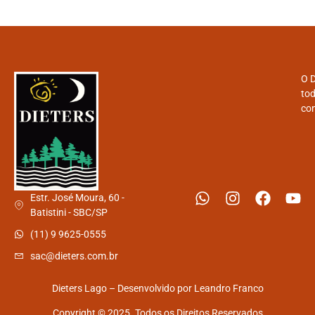
O D
tod
con
Estr. José Moura, 60 -
Batistini - SBC/SP
(11) 9 9625-0555
sac@dieters.com.br
Dieters Lago – Desenvolvido por
Leandro Franco
Copyright © 2025. Todos os Direitos Reservados