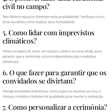
civil no campo?
Sim! Muitos espaços oferecem essa possibilidade. Verifique com o
local escolhido como realizar essa formalidade.
5. Como lidar com imprevistos
climáticos?
Tenha um plano B, como um espaço coberto ou uma tenda, para
garantir que a cerimônia ocorra independente das condições
climáticas.
6. O que fazer para garantir que os
convidados se divirtam?
Planeje atividades interativas, como jogos ou músicas ao vivo, e
ofereça comidas e bebidas de qualidade para manter a animação.
7. Como personalizar a cerimônia?