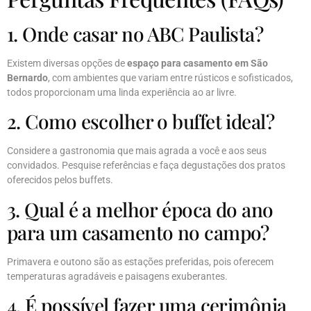
1. Onde casar no ABC Paulista?
Existem diversas opções de
espaço para casamento em São
Bernardo
, com ambientes que variam entre rústicos e sofisticados,
todos proporcionam uma linda experiência ao ar livre.
2. Como escolher o buffet ideal?
Considere a gastronomia que mais agrada a você e aos seus
convidados. Pesquise referências e faça degustações dos pratos
oferecidos pelos buffets.
3. Qual é a melhor época do ano
para um casamento no campo?
Primavera e outono são as estações preferidas, pois oferecem
temperaturas agradáveis e paisagens exuberantes.
4. É possível fazer uma cerimônia