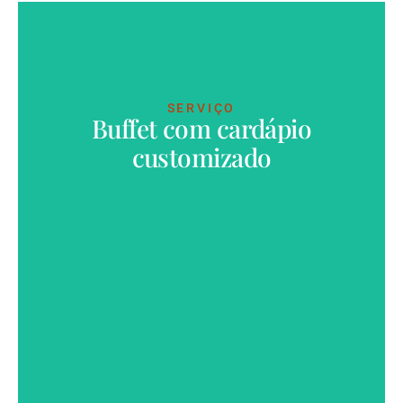
SERVIÇO
Buffet com cardápio
VER MAIS
customizado