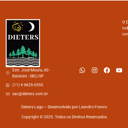
O D
tod
con
Estr. José Moura, 60 -
Batistini - SBC/SP
(11) 9 9625-0555
sac@dieters.com.br
Dieters Lago – Desenvolvido por
Leandro Franco
Copyright © 2025. Todos os Direitos Reservados