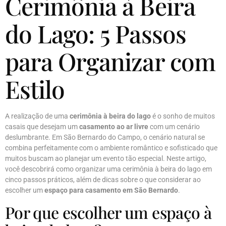
Cerimônia à Beira
do Lago: 5 Passos
para Organizar com
Estilo
A realização de uma
cerimônia à beira do lago
é o sonho de muitos
casais que desejam um
casamento ao ar livre
com um cenário
deslumbrante. Em São Bernardo do Campo, o cenário natural se
combina perfeitamente com o ambiente romântico e sofisticado que
muitos buscam ao planejar um evento tão especial. Neste artigo,
você descobrirá como organizar uma cerimônia à beira do lago em
cinco passos práticos, além de dicas sobre o que considerar ao
escolher um
espaço para casamento em São Bernardo
.
Por que escolher um espaço à