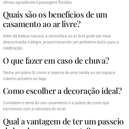
climas agradáveis e paisagens floridas.
Quais são os benefícios de um
casamento ao ar livre?
Além da beleza natural, a atmosfera ao ar livre pode ser mais
descontraída e alegre, proporcionando um ambiente único para a
celebração.
O que fazer em caso de chuva?
Tenha um plano B, como a reserva de uma tenda ou um espaço
coberto próximo ao lago.
Como escolher a decoração ideal?
Considere o tema do seu casamento e a paleta de cores que
harmonize com a natureza do local.
Qual a vantagem de ter um passeio