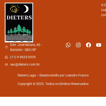
O D
tod
con
Estr. José Moura, 60 -
Batistini - SBC/SP
(11) 9 9625-0555
sac@dieters.com.br
Dieters Lago – Desenvolvido por
Leandro Franco
Copyright © 2025. Todos os Direitos Reservados