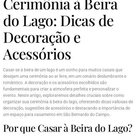
Cerimônia à Beira
do Lago: Dicas de
Decoração e
Acessórios
Casar-se à beira de um lago é um sonho para muitos casais que
desejam uma cerimônia ao ar livre, em um cenário deslumbrante e
romântico. A decoração e os acessórios escolhidos são
fundamentais para criar a atmosfera perfeita e personalizar o
evento. Neste artigo, exploraremos detalhes cruciais sobre como
organizar sua cerimônia à beira do lago, oferecendo dicas valiosas de
decoração, sugestões de acessórios e destacando a importância de
um espaço para casamento em São Bernardo do Campo.
Por que Casar à Beira do Lago?