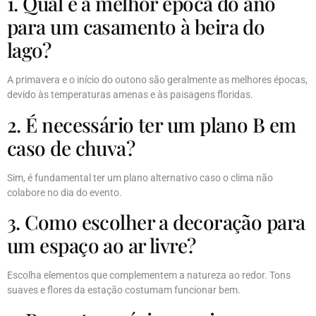
1. Qual é a melhor época do ano
para um casamento à beira do
lago?
A primavera e o início do outono são geralmente as melhores épocas,
devido às temperaturas amenas e às paisagens floridas.
2. É necessário ter um plano B em
caso de chuva?
Sim, é fundamental ter um plano alternativo caso o clima não
colabore no dia do evento.
3. Como escolher a decoração para
um espaço ao ar livre?
Escolha elementos que complementem a natureza ao redor. Tons
suaves e flores da estação costumam funcionar bem.