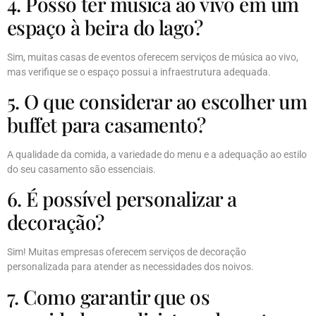
4. Posso ter música ao vivo em um
espaço à beira do lago?
Sim, muitas casas de eventos oferecem serviços de música ao vivo,
mas verifique se o espaço possui a infraestrutura adequada.
5. O que considerar ao escolher um
buffet para casamento?
A qualidade da comida, a variedade do menu e a adequação ao estilo
do seu casamento são essenciais.
6. É possível personalizar a
decoração?
Sim! Muitas empresas oferecem serviços de decoração
personalizada para atender as necessidades dos noivos.
7. Como garantir que os