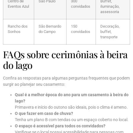
Centro de
São Paulo
300
Buffet,
Eventos Azul
convidados
iluminação,
assessoria
Rancho dos
São Bernardo
150
Decoração,
Sonhos
do Campo
convidados
buffet,
transporte
FAQs sobre cerimônias à beira
do lago
Confira as respostas para algumas perguntas frequentes que podem
surgir ao planejar seu casamento:
Qual é a melhor época do ano para um casamento à beira do
lago?
Primavera e início do outono são ideais, pois o clima é ameno.
O que fazer em caso de chuva?
Tenha um plano B com tendas ou um espaço coberto no local.
O espaço é acessível para todos os convidados?
Verifique se o local possui acessibilidade para pessoas com