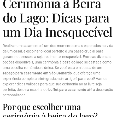
Cerimônia à Beira
do Lago: Dicas para
um Dia Inesquecível
Realizar um casamento é um dos momentos mais esperados na vida
de um casal, e escolher o local perfeito é um passo crucial para
garantir que esse dia seja realmente inesquecível. Entre as diversas
opções disponíveis, uma cerimônia à beira do lago se destaca como
uma escolha romântica e única. Se você está em busca de um
espaço para casamento em São Bernardo
, que ofereça uma
experiência completa e integrada, este artigo é para você! Vamos
explorar dicas valiosas para que sua cerimônia ao ar livre seja
perfeita, desde a escolha do
buffet para casamento
até a decoração
personalizada.
Por que escolher uma
cerimônia à beira do lago?