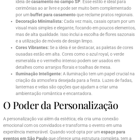
ideia de
casamento no campo SP
. Esse estilo é ideal para
cerimônias ao ar livre e pode ser muito bem complementado
por um
buffet para casamento
que reclame pratos regionais.
Decoração Minimalista:
Cada vez mais, casais optam por um
visual mais simples e elegante, focando em poucos elementos,
mas de alta qualidade. Isso inclui a escolha de flores sazonais
e a utilização de móveis de design limpo.
Cores Vibrantes:
Se a ideia é se destacar, as paletas de cores
ousadas estão em alta. Cores como o azul royal, o verde
esmeralda e o vermelho intenso podem ser usados em
detalhes como arranjos florais e toalhas de mesa.
Iluminação Inteligente:
A iluminação tem um papel crucial na
criação da atmosfera desejada para a festa. Luzes de fadas,
lanternas e velas são opções que ajudam a criar uma
ambientação romântica e encantadora.
O Poder da Personalização
A personalização vai além da estética; ela cria uma conexão
emocional com os convidados e transforma o evento em uma
experiência memorável. Quando você opta por um
espaço para
eventos em São Paulo
que oferece uma estrutura completa, tem a