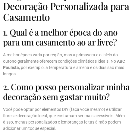
Decoração Personalizada para
Casamento
1. Qual é a melhor época do ano
para um casamento ao ar livre?
A melhor época varia por região, mas a primavera e o início do
outono geralmente oferecem condições climáticas ideais. No
ABC
Paulista
, por exemplo, a temperatura é amena e os dias são mais
longos.
2. Como posso personalizar minha
decoração sem gastar muito?
Você pode optar por elementos DIY (faça você mesmo) e utilizar
flores e decoração local, que costumam ser mais acessíveis. Além
disso, menus personalizados e lembranças feitas à mão podem
adicionar um toque especial.