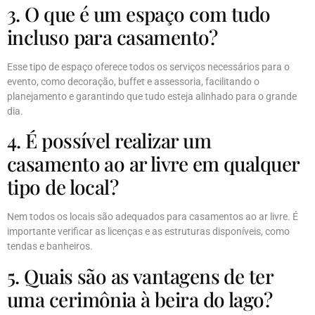
3. O que é um espaço com tudo
incluso para casamento?
Esse tipo de espaço oferece todos os serviços necessários para o
evento, como decoração, buffet e assessoria, facilitando o
planejamento e garantindo que tudo esteja alinhado para o grande
dia.
4. É possível realizar um
casamento ao ar livre em qualquer
tipo de local?
Nem todos os locais são adequados para casamentos ao ar livre. É
importante verificar as licenças e as estruturas disponíveis, como
tendas e banheiros.
5. Quais são as vantagens de ter
uma cerimônia à beira do lago?