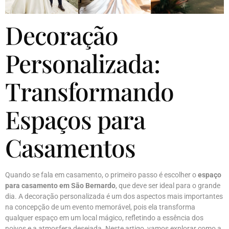
Decoração
Personalizada:
Transformando
Espaços para
Casamentos
Quando se fala em casamento, o primeiro passo é escolher o
espaço
para casamento em São Bernardo
, que deve ser ideal para o grande
dia. A decoração personalizada é um dos aspectos mais importantes
na concepção de um evento memorável, pois ela transforma
qualquer espaço em um local mágico, refletindo a essência dos
noivos e a atmosfera desejada. Neste artigo, vamos explorar como a