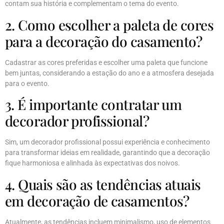
contam sua história e complementam o tema do evento.
2. Como escolher a paleta de cores
para a decoração do casamento?
Cadastrar as cores preferidas e escolher uma paleta que funcione
bem juntas, considerando a estação do ano e a atmosfera desejada
para o evento.
3. É importante contratar um
decorador profissional?
Sim, um decorador profissional possui experiência e conhecimento
para transformar ideias em realidade, garantindo que a decoração
fique harmoniosa e alinhada às expectativas dos noivos.
4. Quais são as tendências atuais
em decoração de casamentos?
Atualmente, as tendências incluem minimalismo, uso de elementos