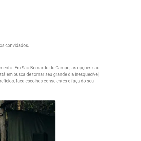
dos convidados.
jamento. Em São Bernardo do Campo, as opções são
tá em busca de tornar seu grande dia inesquecível,
efícios, faça escolhas conscientes e faça do seu