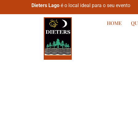
Dieters Lago
é o local ideal para o seu evento
HOME
QU
DIETERS LAGO
O lugar onde 
sonhos se to
realidade.