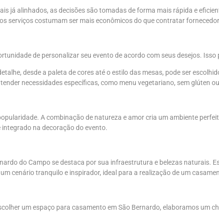
is já alinhados, as decisões são tomadas de forma mais rápida e eficien
iplos serviços costumam ser mais econômicos do que contratar forneced
tunidade de personalizar seu evento de acordo com seus desejos. Isso p
lhe, desde a paleta de cores até o estilo das mesas, pode ser escolhido 
tender necessidades específicas, como menu vegetariano, sem glúten ou
pularidade. A combinação de natureza e amor cria um ambiente perfeito 
e integrado na decoração do evento.
nardo do Campo se destaca por sua infraestrutura e belezas naturais. E
um cenário tranquilo e inspirador, ideal para a realização de um casam
escolher um espaço para casamento em São Bernardo, elaboramos um che