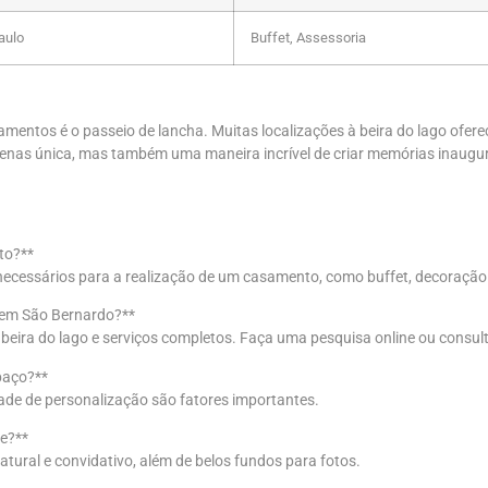
aulo
Buffet, Assessoria
amentos é o passeio de lancha. Muitas localizações à beira do lago of
penas única, mas também uma maneira incrível de criar memórias inaugu
to?**
necessários para a realização de um casamento, como buffet, decoração 
 em São Bernardo?**
 beira do lago e serviços completos. Faça uma pesquisa online ou consul
paço?**
idade de personalização são fatores importantes.
re?**
ural e convidativo, além de belos fundos para fotos.