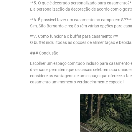
**5. O que é decorado personalizado para casamento?*
É a personalização da decoração de acordo com o gosto d
**6. É possível fazer um casamento no campo em SP?**
Sim, São Bernardo e região têm várias opções para casa
**7. Como funciona o buffet para casamento?**
O buffet inclui todas as opções de alimentação e bebi
### Conclusão
Escolher um espaço com tudo incluso para casamento é
diversas e permitem que os casais celebrem sua união e
considere as vantagens de um espaço que oferece a facil
casamento um momento verdadeiramente especial.