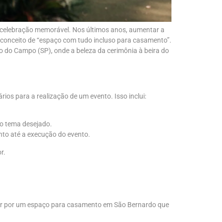
a celebração memorável. Nos últimos anos, aumentar a
 conceito de “espaço com tudo incluso para casamento”.
o do Campo (SP), onde a beleza da cerimônia à beira do
os para a realização de um evento. Isso inclui:
ao tema desejado.
nto até a execução do evento.
r.
tar por um espaço para casamento em São Bernardo que