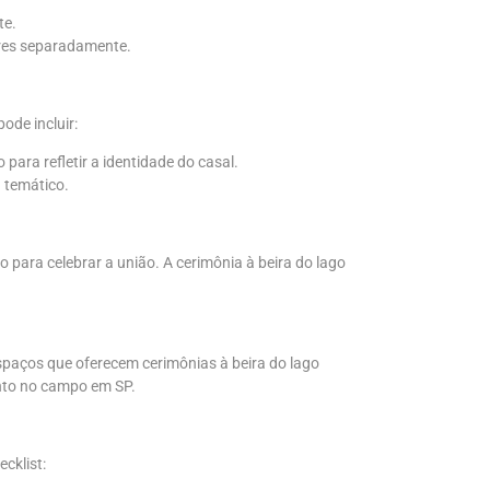
te.
ores separadamente.
ode incluir:
para refletir a identidade do casal.
 temático.
para celebrar a união. A cerimônia à beira do lago
spaços que oferecem cerimônias à beira do lago
ento no campo em SP.
cklist: