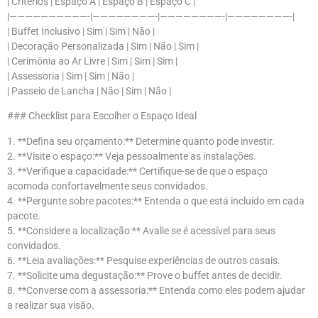
| Critérios | Espaço A | Espaço B | Espaço C |
|——————————-|————————-|————————-|————————-|
| Buffet Inclusivo | Sim | Sim | Não |
| Decoração Personalizada | Sim | Não | Sim |
| Cerimônia ao Ar Livre | Sim | Sim | Sim |
| Assessoria | Sim | Sim | Não |
| Passeio de Lancha | Não | Sim | Não |
### Checklist para Escolher o Espaço Ideal
1. **Defina seu orçamento:** Determine quanto pode investir.
2. **Visite o espaço:** Veja pessoalmente as instalações.
3. **Verifique a capacidade:** Certifique-se de que o espaço
acomoda confortavelmente seus convidados.
4. **Pergunte sobre pacotes:** Entenda o que está incluído em cada
pacote.
5. **Considere a localização:** Avalie se é acessível para seus
convidados.
6. **Leia avaliações:** Pesquise experiências de outros casais.
7. **Solicite uma degustação:** Prove o buffet antes de decidir.
8. **Converse com a assessoria:** Entenda como eles podem ajudar
a realizar sua visão.