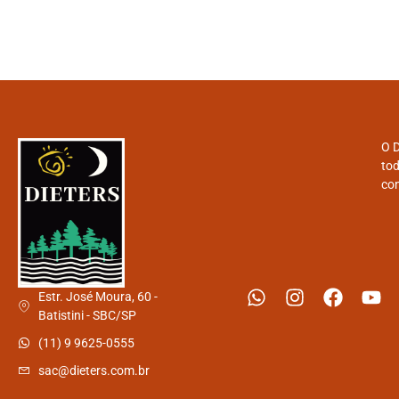
O D
tod
con
Estr. José Moura, 60 -
Batistini - SBC/SP
(11) 9 9625-0555
sac@dieters.com.br