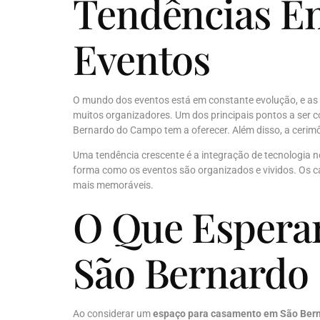
Tendências E
Eventos
O mundo dos eventos está em constante evolução, e as e
muitos organizadores. Um dos principais pontos a ser c
Bernardo do Campo tem a oferecer. Além disso, a cerimô
Uma tendência crescente é a integração de tecnologia n
forma como os eventos são organizados e vividos. Os 
mais memoráveis.
O Que Espera
São Bernardo
Ao considerar um
espaço para casamento em São Ber