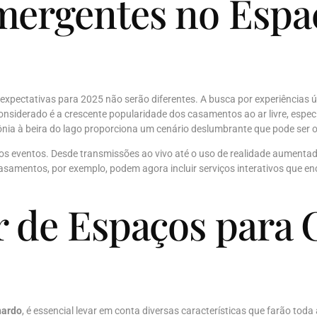
mergentes no Espa
xpectativas para 2025 não serão diferentes. A busca por experiências ú
onsiderado é a crescente popularidade dos casamentos ao ar livre, espec
nia à beira do lago proporciona um cenário deslumbrante que pode ser o
os eventos. Desde transmissões ao vivo até o uso de realidade aumentad
casamentos, por exemplo, podem agora incluir serviços interativos que
r de Espaços para
nardo
, é essencial levar em conta diversas características que farão toda