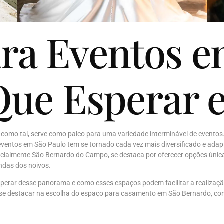
ra Eventos e
Que Esperar 
, como tal, serve como palco para uma variedade interminável de evento
 eventos em São Paulo tem se tornado cada vez mais diversificado e adap
ecialmente São Bernardo do Campo, se destaca por oferecer opções única
ndas dos noivos.
sperar desse panorama e como esses espaços podem facilitar a realizaçã
mo se destacar na escolha do espaço para casamento em São Bernardo, co