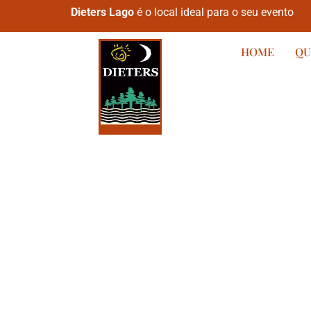
Dieters Lago
é o local ideal para o seu evento
HOME
QU
DIETERS LAGO
O lugar onde 
sonhos se to
realidade.