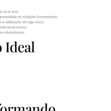
 ao ar livre.
ecessidade de múltiplos fornecedores.
 a celebração em algo único.
riência do evento.
es e duradouras.
 Ideal
sformando