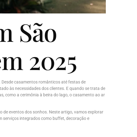
m São
em 2025
s. Desde casamentos românticos até festas de
tado às necessidades dos clientes. E quando se trata de
s, como a cerimônia à beira do lago, o casamento ao ar
o de eventos dos sonhos. Neste artigo, vamos explorar
m serviços integrados como buffet, decoração e