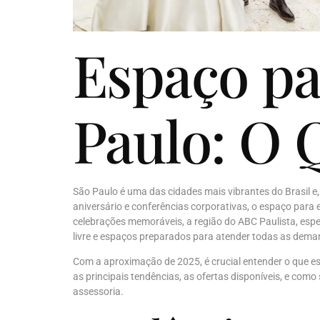
Espaço pa
Paulo: O 
São Paulo é uma das cidades mais vibrantes do Brasil e
aniversário e conferências corporativas, o espaço para
celebrações memoráveis, a região do ABC Paulista, esp
livre e espaços preparados para atender todas as dema
Com a aproximação de 2025, é crucial entender o que e
as principais tendências, as ofertas disponíveis, e co
assessoria.