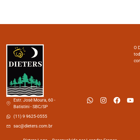
O D
tod
con
Estr. José Moura, 60 -
Batistini - SBC/SP
(11) 9 9625-0555
sac@dieters.com.br