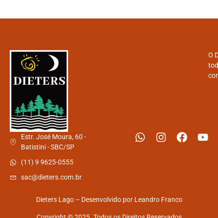
O D
tod
con
Estr. José Moura, 60 -
Batistini - SBC/SP
(11) 9 9625-0555
sac@dieters.com.br
Dieters Lago – Desenvolvido por
Leandro Franco
Copyright © 2025. Todos os Direitos Reservados