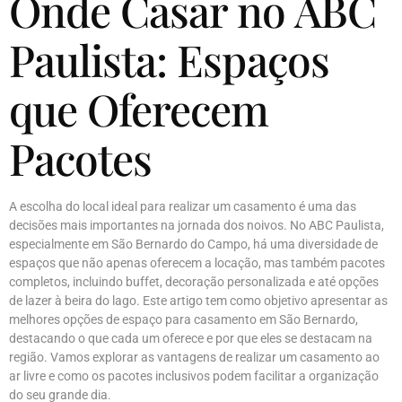
Onde Casar no ABC
Paulista: Espaços
que Oferecem
Pacotes
A escolha do local ideal para realizar um casamento é uma das
decisões mais importantes na jornada dos noivos. No ABC Paulista,
especialmente em São Bernardo do Campo, há uma diversidade de
espaços que não apenas oferecem a locação, mas também pacotes
completos, incluindo buffet, decoração personalizada e até opções
de lazer à beira do lago. Este artigo tem como objetivo apresentar as
melhores opções de espaço para casamento em São Bernardo,
destacando o que cada um oferece e por que eles se destacam na
região. Vamos explorar as vantagens de realizar um casamento ao
ar livre e como os pacotes inclusivos podem facilitar a organização
do seu grande dia.