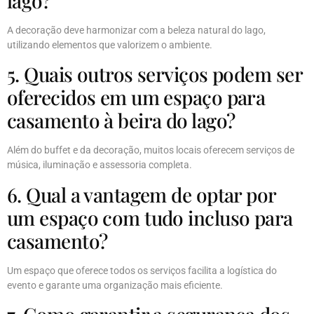
lago?
A decoração deve harmonizar com a beleza natural do lago,
utilizando elementos que valorizem o ambiente.
5. Quais outros serviços podem ser
oferecidos em um espaço para
casamento à beira do lago?
Além do buffet e da decoração, muitos locais oferecem serviços de
música, iluminação e assessoria completa.
6. Qual a vantagem de optar por
um espaço com tudo incluso para
casamento?
Um espaço que oferece todos os serviços facilita a logística do
evento e garante uma organização mais eficiente.