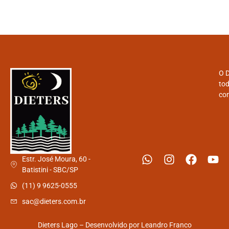
O D
tod
con
Estr. José Moura, 60 -
Batistini - SBC/SP
(11) 9 9625-0555
sac@dieters.com.br
Dieters Lago – Desenvolvido por
Leandro Franco