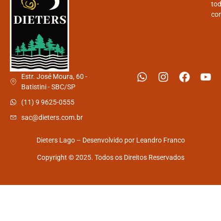
tod
con
Estr. José Moura, 60 -
Batistini - SBC/SP
(11) 9 9625-0555
sac@dieters.com.br
Dieters Lago – Desenvolvido por
Leandro Franco
Copyright © 2025. Todos os Direitos Reservados