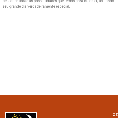
descobrir todas as possibilidades que temos para oferecer, tornando
seu grande dia verdadeiramente especial.
O D