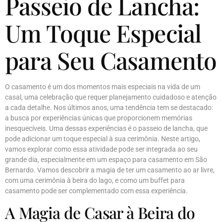
Passeio de Lancha:
Um Toque Especial
para Seu Casamento
O casamento é um dos momentos mais especiais na vida de um
casal, uma celebração que requer planejamento cuidadoso e atenção
a cada detalhe. Nos últimos anos, uma tendência tem se destacado:
a busca por experiências únicas que proporcionem memórias
inesquecíveis. Uma dessas experiências é o passeio de lancha, que
pode adicionar um toque especial à sua cerimônia. Neste artigo,
vamos explorar como essa atividade pode ser integrada ao seu
grande dia, especialmente em um espaço para casamento em São
Bernardo. Vamos descobrir a magia de ter um casamento ao ar livre,
com uma cerimônia à beira do lago, e como um buffet para
casamento pode ser complementado com essa experiência.
A Magia de Casar à Beira do